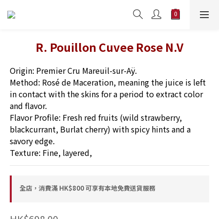
R. Pouillon Cuvee Rose N.V
Origin: Premier Cru Mareuil-sur-Aÿ. 
Method: Rosé de Maceration, meaning the juice is left 
in contact with the skins for a period to extract color 
and flavor. 
Flavor Profile: Fresh red fruits (wild strawberry, 
blackcurrant, Burlat cherry) with spicy hints and a 
savory edge. 
Texture: Fine, layered,
全店，消費滿 HK$800 可享有本地免費送貨服務
HK$698.00