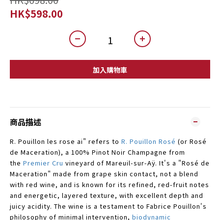
HK$598.00
加入購物車
商品描述
R. Pouillon les rose ai" refers to
R. Pouillon Rosé
(or Rosé
de Maceration), a 100% Pinot Noir Champagne from
the
Premier Cru
vineyard of Mareuil-sur-Aÿ.
It's a "Rosé de
Maceration" made from grape skin contact, not a blend
with red wine, and is known for its refined, red-fruit notes
and energetic, layered texture, with excellent depth and
juicy acidity.
The wine is a testament to Fabrice Pouillon's
philosophy of minimal intervention,
biodynamic