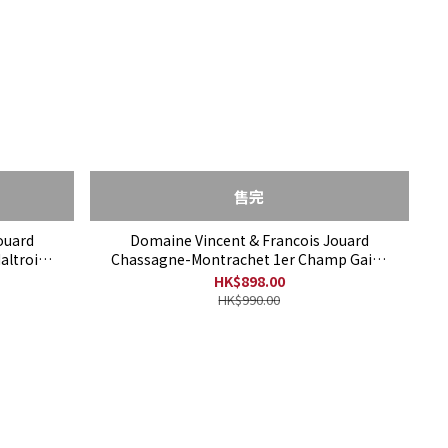
售完
ouard
Domaine Vincent & Francois Jouard
altroie
Chassagne-Montrachet 1er Champ Gains
2017
HK$898.00
HK$990.00