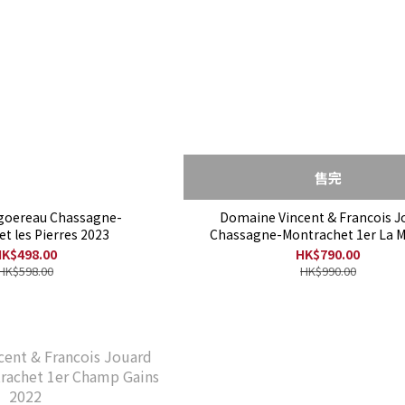
售完
ngoereau Chassagne-
Domaine Vincent & Francois J
t les Pierres 2023
Chassagne-Montrachet 1er La M
2022
K$498.00
HK$790.00
HK$598.00
HK$990.00