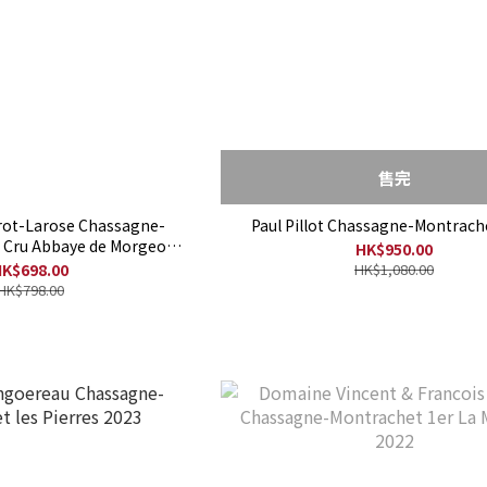
售完
rot-Larose Chassagne-
Paul Pillot Chassagne-Montrach
 Cru Abbaye de Morgeot
HK$950.00
2018
K$698.00
HK$1,080.00
HK$798.00