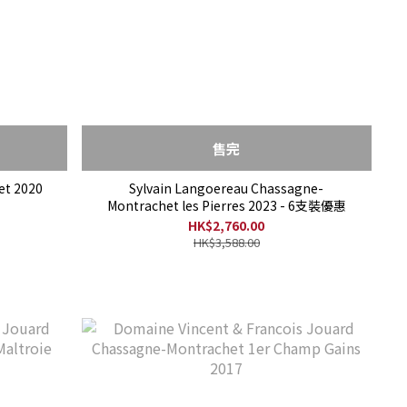
售完
et 2020
Sylvain Langoereau Chassagne-
Montrachet les Pierres 2023 - 6支裝優惠
HK$2,760.00
HK$3,588.00