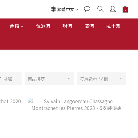
繁體中文
香檳
氣泡酒
甜酒
清酒
威士忌
篩選
商品排序
每頁顯示 72 個