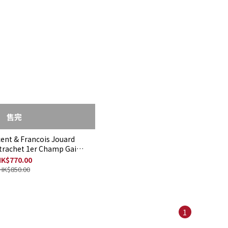
售完
ent & Francois Jouard
rachet 1er Champ Gains
2022
K$770.00
HK$850.00
1