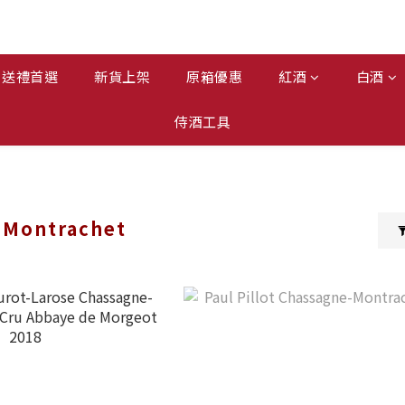
送禮首選
新貨上架
原箱優惠
紅酒
白酒
侍酒工具
-Montrachet