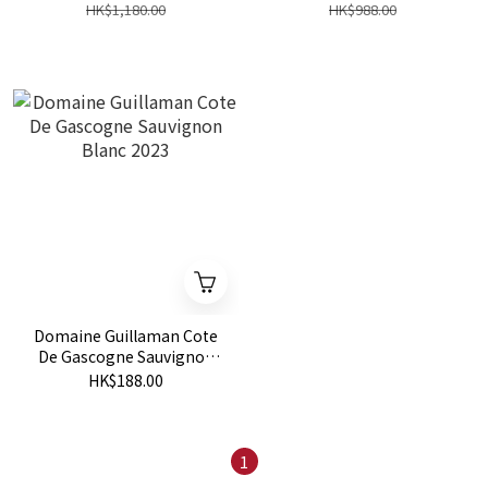
HK$1,180.00
HK$988.00
Domaine Guillaman Cote
De Gascogne Sauvignon
Blanc 2023
HK$188.00
1