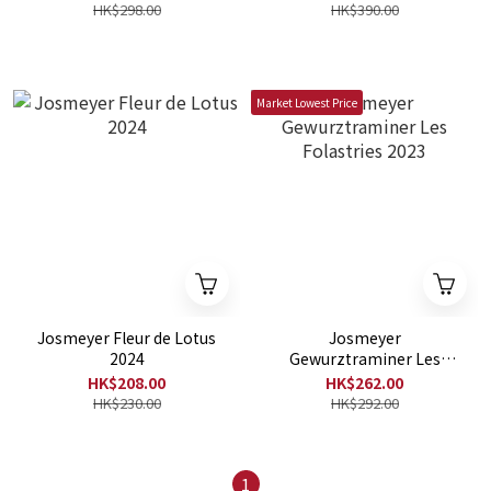
HK$298.00
HK$390.00
Market Lowest Price
Josmeyer Fleur de Lotus
Josmeyer
2024
Gewurztraminer Les
Folastries 2023
HK$208.00
HK$262.00
HK$230.00
HK$292.00
1