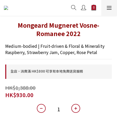
Mongeard Mugneret Vosne-
Romanee 2022
Medium-bodied | Fruit-driven & Floral & Minerality 
Raspberry, Strawberry Jam, Copper, Rose Petal
全店，消費滿 HK$800 可享有本地免費送貨服務
HK$1,388.00
HK$930.00