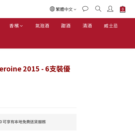
繁體中文
香檳
氣泡酒
甜酒
清酒
威士忌
Heroine 2015 - 6支裝優
00 可享有本地免費送貨服務