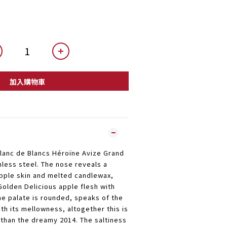
加入購物車
Blanc de Blancs Héroïne Avize Grand
nless steel. The nose reveals a
apple skin and melted candlewax,
Golden Delicious apple flesh with
e palate is rounded, speaks of the
th its mellowness, altogether this is
 than the dreamy 2014. The saltiness