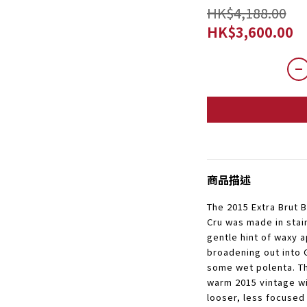
HK$4,188.00
HK$3,600.00
商品描述
The 2015 Extra Brut 
Cru was made in stai
gentle hint of waxy 
broadening out into 
some wet polenta. Th
warm 2015 vintage wi
looser, less focused