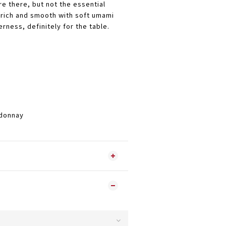
e there, but not the essential
s rich and smooth with soft umami
erness, definitely for the table.
onnay