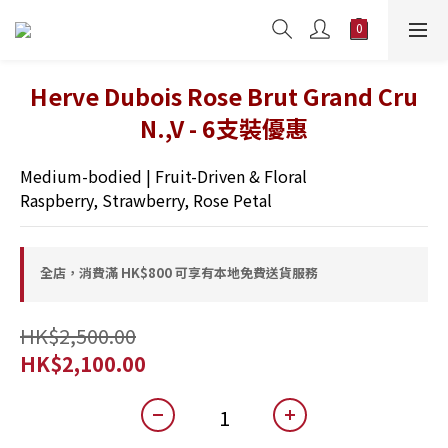
Herve Dubois Rose Brut Grand Cru
N.,V - 6支裝優惠
Medium-bodied | Fruit-Driven & Floral
Raspberry, Strawberry, Rose Petal
全店，消費滿 HK$800 可享有本地免費送貨服務
HK$2,500.00
HK$2,100.00