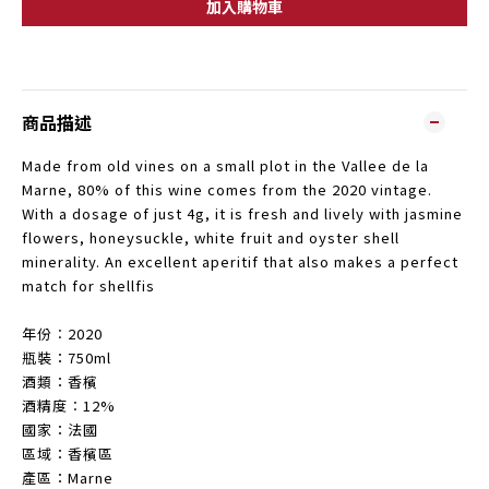
加入購物車
商品描述
Made from old vines on a small plot in the Vallee de la
Marne, 80% of this wine comes from the 2020 vintage.
With a dosage of just 4g, it is fresh and lively with jasmine
flowers, honeysuckle, white fruit and oyster shell
minerality. An excellent aperitif that also makes a perfect
match for shellfis
年份︰2020
瓶裝：750ml
酒類：香檳
酒精度︰12%
國家：法國
區域：香檳區
產區：Marne