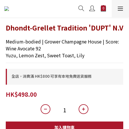
Dhondt-Grellet Tradition 'DUPT' N.V
Medium-bodied | Grower Champagne House | Score: 
Wine Avocate 92
Yuzu, Lemon Zest, Sweet Toast, Lily
全店，消費滿 HK$800 可享有本地免費送貨服務
HK$498.00
加入購物車