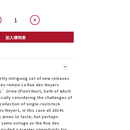
加入購物車
etty intriguing set of new releases
ines remain La Rue des Noyers
L’Orme (Pinot Noir), both of which
cially considering the challenges of
 collection of single-rootstock
s Noyers, in this case all 2014s.
g wines to taste, but perhaps
e same vintage as the Rue des
ovided a greater opportunity for