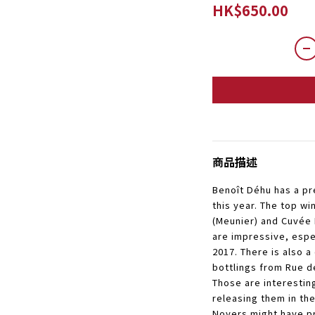
HK$650.00
商品描述
Benoît Déhu has a pr
this year. The top w
(Meunier) and Cuvée 
are impressive, espe
2017. There is also a
bottlings from Rue de
Those are interestin
releasing them in th
Noyers might have pr