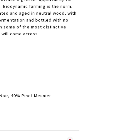
. Biodynamic farming is the norm.
ted and aged in neutral wood, with
ermentation and bottled with no
 some of the most distinctive
will come across.
ir, 40% Pinot Meunier