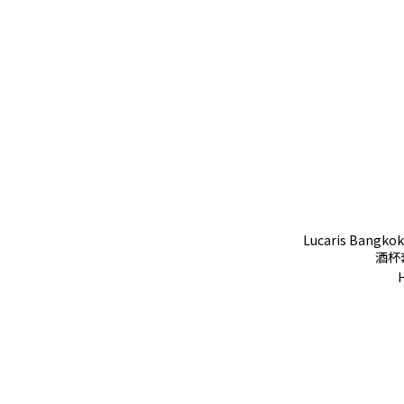
Lucaris Bangko
酒杯