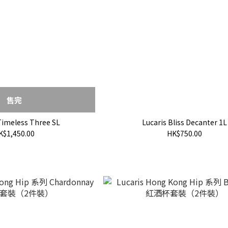
售完
Timeless Three SL
Lucaris Bliss Decanter 1L
K$1,450.00
HK$750.00