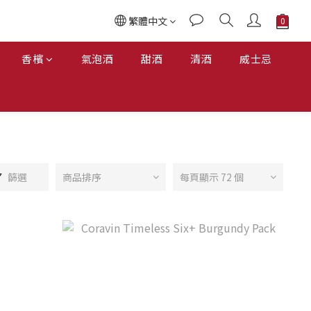
繁體中文
香檳
氣泡酒
甜酒
清酒
威士忌
篩選
商品排序
每頁顯示 72 個