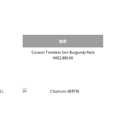
售完
Coravin Timeless Six+ Burgundy Pack
HK$2,880.00