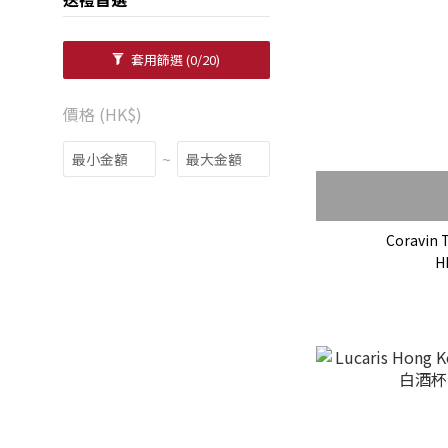
套用篩選
(0/20)
價格 (HK$)
~
Coravin 
H