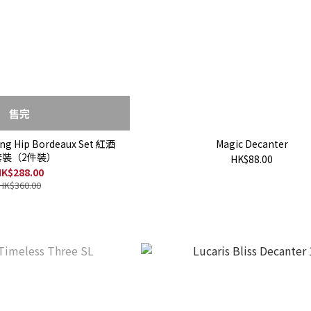
售完
ong Hip Bordeaux Set 紅酒
Magic Decanter
套裝（2件裝）
HK$88.00
K$288.00
HK$360.00