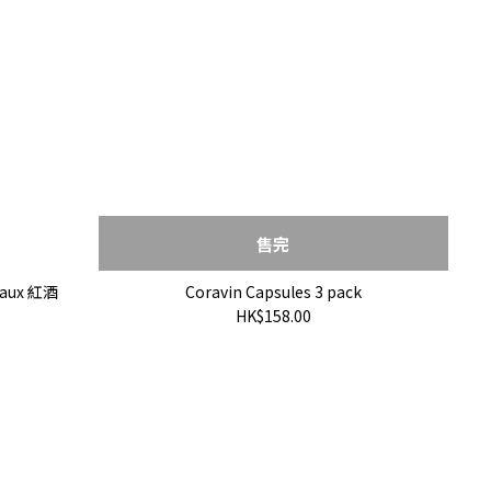
售完
eaux 紅酒
Coravin Capsules 3 pack
HK$158.00