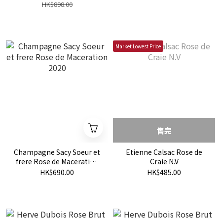
HK$898.00
Market Lowest Price
售完
Champagne Sacy Soeur et
Etienne Calsac Rose de
frere Rose de Maceration
Craie N.V
2020
HK$690.00
HK$485.00