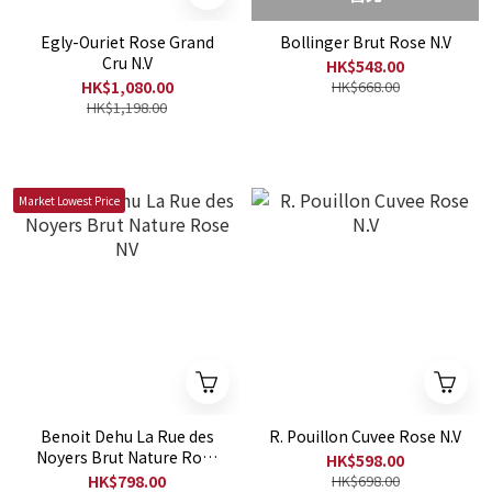
Egly-Ouriet Rose Grand
Bollinger Brut Rose N.V
Cru N.V
HK$548.00
HK$1,080.00
HK$668.00
HK$1,198.00
Market Lowest Price
Benoit Dehu La Rue des
R. Pouillon Cuvee Rose N.V
Noyers Brut Nature Rose
HK$598.00
NV
HK$798.00
HK$698.00