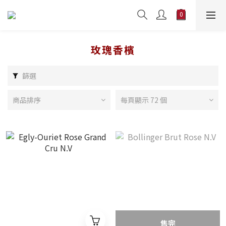
玫瑰香檳
篩選
商品排序
每頁顯示 72 個
售完