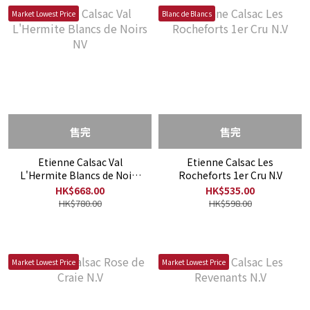
Market Lowest Price
Blanc de Blancs
售完
售完
Etienne Calsac Val
Etienne Calsac Les
L'Hermite Blancs de Noirs
Rocheforts 1er Cru N.V
NV
HK$668.00
HK$535.00
HK$780.00
HK$598.00
Market Lowest Price
Market Lowest Price