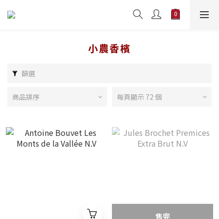
小農香檳
篩選
商品排序
每頁顯示 72 個
售完