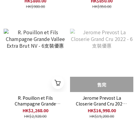
HK$880.00
HK$850.00
HK$980.00
HK$950.00
售完
R. Pouillon et Fils
Jerome Prevost La
Champagne Grande
Closerie Grand Cru 2022 -
Vallee Extra Brut NV - 6支
6支裝優惠
HK$2,268.00
HK$16,998.00
裝優惠
HK$2,928.00
HK$19,200.00