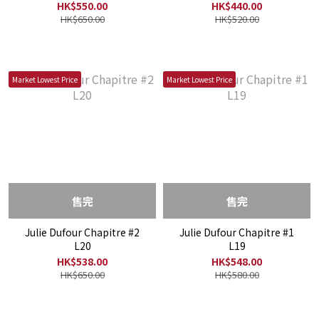
Blancs N.V
Extra Brut N.V
HK$550.00
HK$440.00
HK$650.00
HK$520.00
Market Lowest Price
Market Lowest Price
售完
售完
Julie Dufour Chapitre #2
Julie Dufour Chapitre #1
L20
L19
HK$538.00
HK$548.00
HK$650.00
HK$580.00