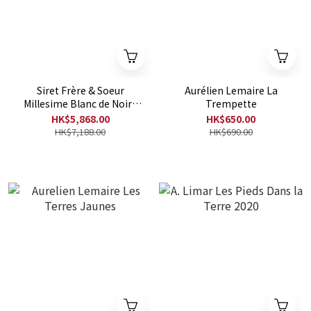
Siret Frère & Soeur
Aurélien Lemaire La
Millesime Blanc de Noirs
Trempette
Extra Brut 2018 - 6支裝優
HK$5,868.00
HK$650.00
惠
HK$7,188.00
HK$690.00