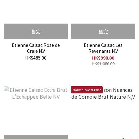
售完
售完
Etienne Calsac Rose de
Etienne Calsac Les
Craie N.V
Revenants N.V
HK$485.00
HK$998.00
HK$1,080.00
Market Lowest Price