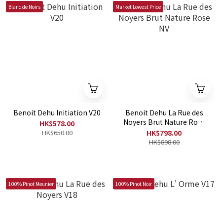
Blanc de Noirs
Market Lowest Price
Benoit Dehu Initiation V20
Benoit Dehu La Rue des
Noyers Brut Nature Rose
HK$578.00
NV
HK$650.00
HK$798.00
HK$898.00
100% Pinot Meunier
100% Pinot Noir