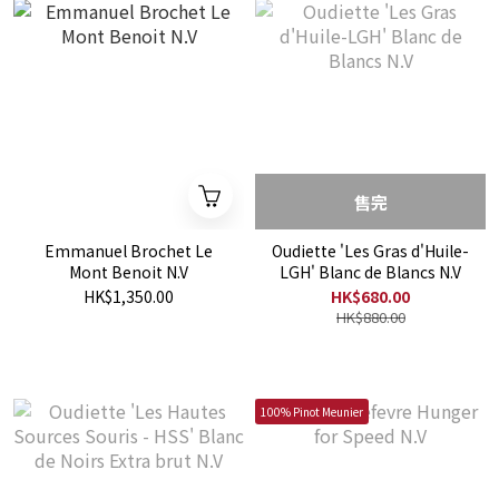
售完
Emmanuel Brochet Le
Oudiette 'Les Gras d'Huile-
Mont Benoit N.V
LGH' Blanc de Blancs N.V
HK$1,350.00
HK$680.00
HK$880.00
100% Pinot Meunier