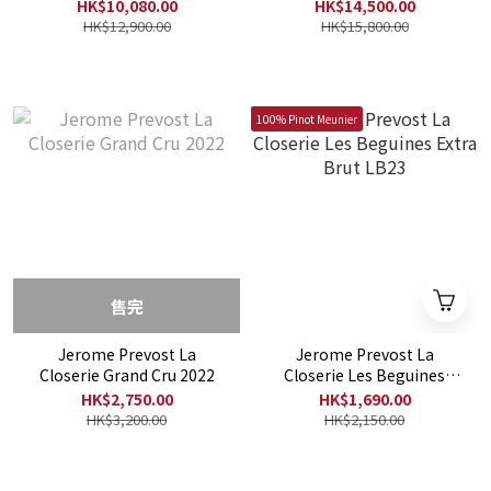
Extra Brut LB22 - 6支裝優
HK$10,080.00
HK$14,500.00
惠
HK$12,900.00
HK$15,800.00
100% Pinot Meunier
售完
Jerome Prevost La
Jerome Prevost La
Closerie Grand Cru 2022
Closerie Les Beguines
Extra Brut LB23
HK$2,750.00
HK$1,690.00
HK$3,200.00
HK$2,150.00