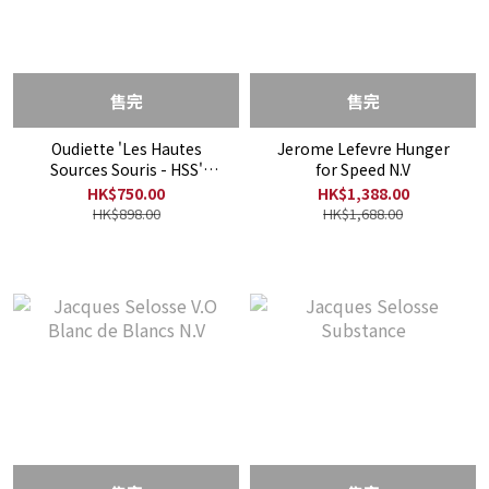
售完
售完
Oudiette 'Les Hautes
Jerome Lefevre Hunger
Sources Souris - HSS'
for Speed N.V
Blanc de Noirs Extra brut
HK$750.00
HK$1,388.00
N.V
HK$898.00
HK$1,688.00