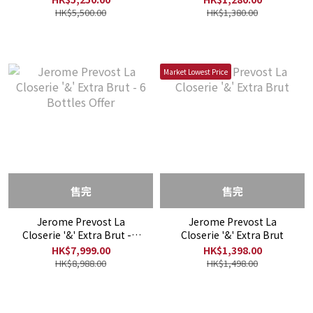
HK$5,500.00
HK$1,380.00
Market Lowest Price
售完
售完
Jerome Prevost La
Jerome Prevost La
Closerie '&' Extra Brut - 6
Closerie '&' Extra Brut
Bottles Offer
HK$7,999.00
HK$1,398.00
HK$8,988.00
HK$1,498.00