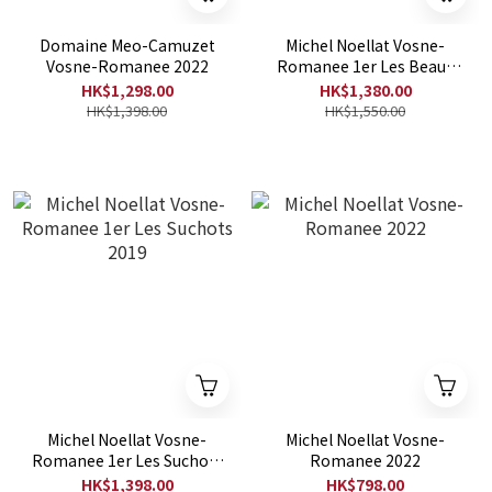
Domaine Meo-Camuzet
Michel Noellat Vosne-
Vosne-Romanee 2022
Romanee 1er Les Beaux
Monts 2020
HK$1,298.00
HK$1,380.00
HK$1,398.00
HK$1,550.00
Michel Noellat Vosne-
Michel Noellat Vosne-
Romanee 1er Les Suchots
Romanee 2022
2019
HK$1,398.00
HK$798.00