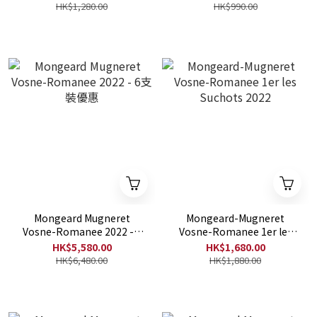
HK$1,280.00
HK$990.00
Mongeard Mugneret
Mongeard-Mugneret
Vosne-Romanee 2022 - 6
Vosne-Romanee 1er les
支裝優惠
Suchots 2022
HK$5,580.00
HK$1,680.00
HK$6,480.00
HK$1,880.00