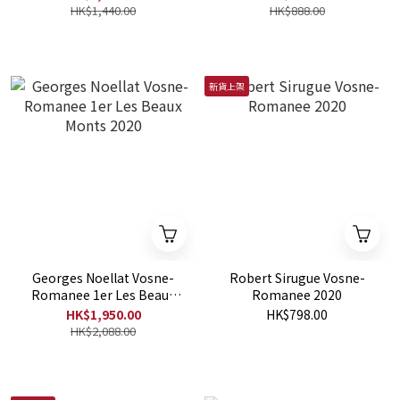
HK$1,440.00
HK$888.00
新貨上架
Georges Noellat Vosne-
Robert Sirugue Vosne-
Romanee 1er Les Beaux
Romanee 2020
Monts 2020
HK$1,950.00
HK$798.00
HK$2,088.00