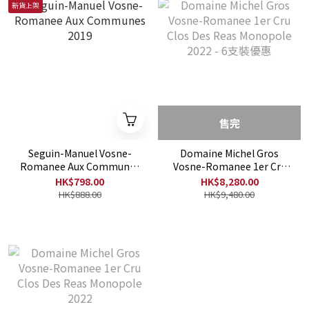
新貨上架
售完
Seguin-Manuel Vosne-
Domaine Michel Gros
Romanee Aux Communes
Vosne-Romanee 1er Cru
2019
Clos Des Reas Monopole
HK$798.00
HK$8,280.00
2022 - 6支裝優惠
HK$888.00
HK$9,480.00