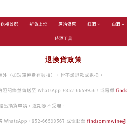
送禮首選
新貨上架
原箱優惠
紅酒
白酒
侍酒工具
退換貨政策
題外（如玻璃樽身有破損），皆不設退款或退換。
傳送至 WhatsApp +852-66599567 或電郵
fin
並提出換貨申請，逾期恕不受理。
tsApp +852-66599567 或電郵至
findsommwine@