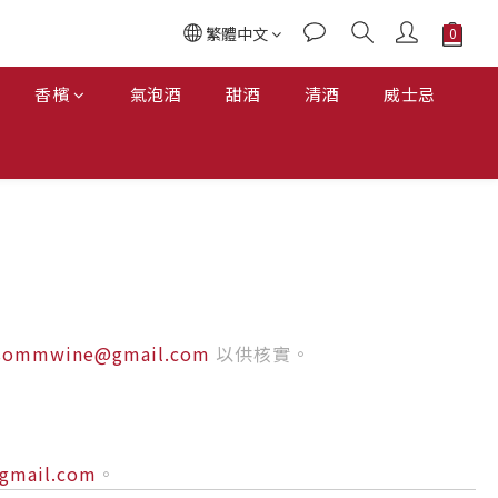
繁體中文
香檳
氣泡酒
甜酒
清酒
威士忌
dsommwine@gmail.com
以供核實。
gmail.com
。