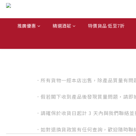
推廣優惠
精選酒莊
特價貨品 低至7折
．所有貨物一經本店出售，除產品質量有問
．假若閣下收到產品後發現質量問題，請即拍照記錄並
．請確保於收貨日起計 3 天內與我們聯絡
．如對退換貨政策有任何查詢，歡迎隨時聯絡 Wha