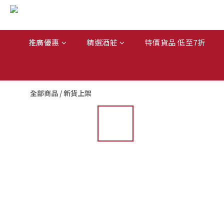
推廣優惠
精選酒莊
特價貨品 低至7折
全部商品
/
新貨上架