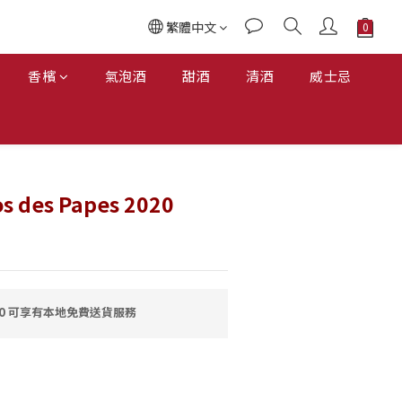
繁體中文
香檳
氣泡酒
甜酒
清酒
威士忌
los des Papes 2020
00 可享有本地免費送貨服務