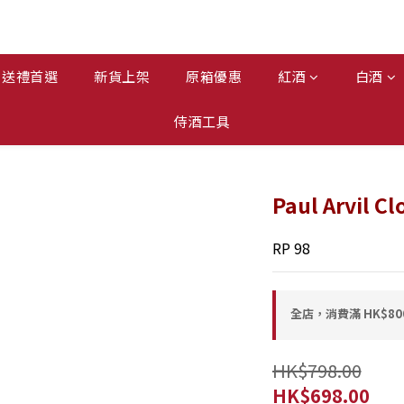
送禮首選
新貨上架
原箱優惠
紅酒
白酒
侍酒工具
Paul Arvil C
RP 98
全店，消費滿 HK$8
HK$798.00
HK$698.00