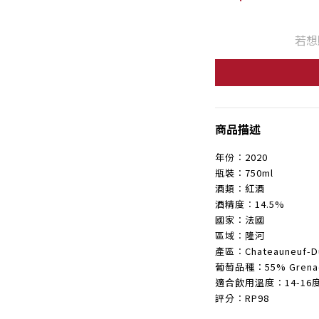
若想
商品描述
年份︰2020
瓶裝︰750ml
酒類︰紅酒
酒精度︰14.5%
國家︰法國
區域︰隆河
產區︰Chateauneuf-D
葡萄品種︰55% Grenache
適合飲用溫度︰14-16
評分︰RP98