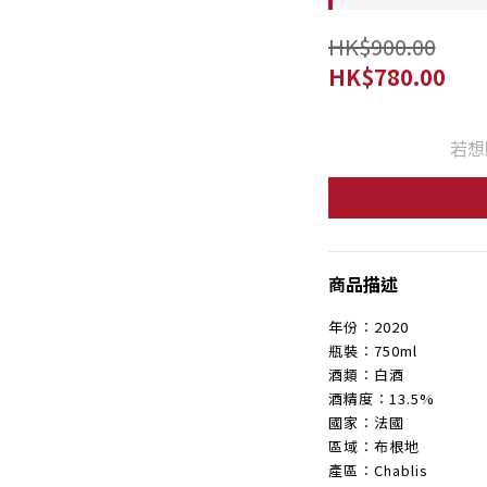
HK$900.00
HK$780.00
若想
商品描述
年份︰2020
瓶裝︰750ml
酒類︰白酒
酒精度︰13.5%
國家︰法國
區域︰布根地
產區︰Chablis