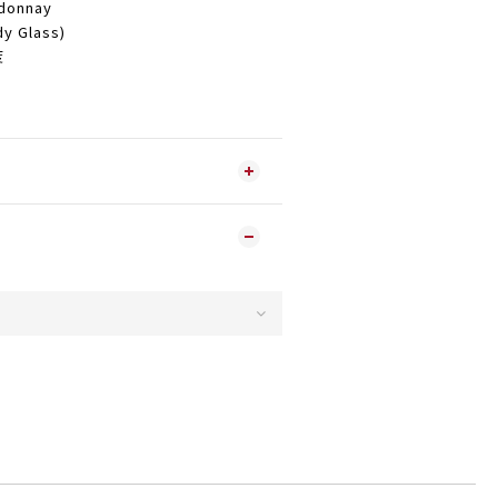
onnay
 Glass)
度