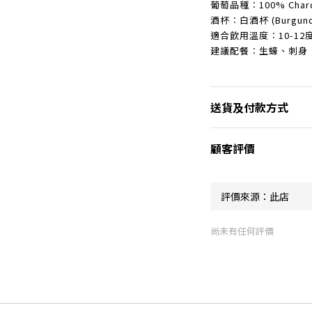
葡萄品種︰100% Chard
酒杯︰白酒杯 (Burgundy
適合飲用溫度︰10-12
建議配餐︰生蠔、刺身
送貨及付款方式
顧客評價
尚未有任何評價