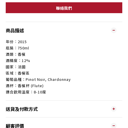
聯絡我們
商品描述
年份︰2015
瓶裝：750ml
酒類：香檳
酒精度︰12%
國家：法國
區域：香檳區
葡萄品種：Pinot Noir, Chardonnay
酒杯：香檳杯 (Flute)
適合飲用溫度：8-10度
送貨及付款方式
顧客評價