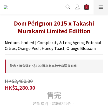
Dom Pérignon 2015 x Takashi
Murakami Limited Ediition
Medium-bodied | Complexity & Long Ageing Potenial 
Citrus, Orange Peel, Honey Toast, Orange Blossom
全店，消費滿 HK$800 可享有本地免費送貨服務
HK$2,480.00
HK$2,280.00
售完
若想購買，請聯絡我們。